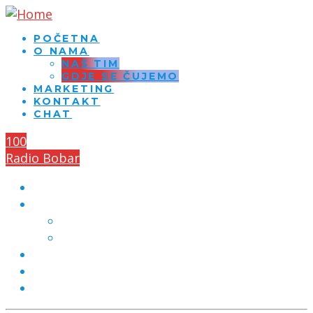
POČETNA
O NAMA
NAŠ TIM
GDJE SE ČUJEMO
MARKETING
KONTAKT
CHAT
100
Radio Bobar
POČETNA
O NAMA
NAŠ TIM
GDJE SE ČUJEMO
MARKETING
KONTAKT
CHAT