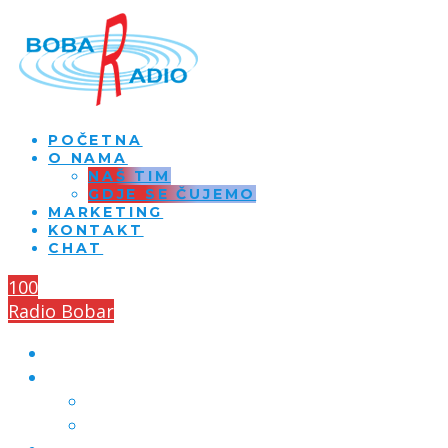
POČETNA
O NAMA
NAŠ TIM
GDJE SE ČUJEMO
MARKETING
KONTAKT
CHAT
100
Radio Bobar
POČETNA
O NAMA
NAŠ TIM
GDJE SE ČUJEMO