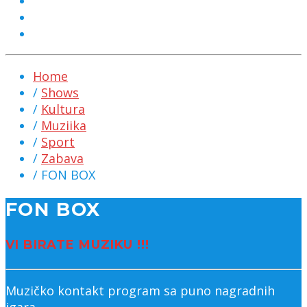
MARKETING
KONTAKT
CHAT
Home
/
Shows
/
Kultura
/
Muziika
/
Sport
/
Zabava
/ FON BOX
FON BOX
VI BIRATE MUZIKU !!!
Muzičko kontakt program sa puno nagradnih