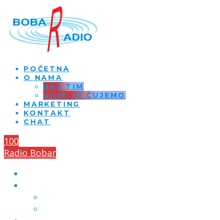
POČETNA
O NAMA
NAŠ TIM
GDJE SE ČUJEMO
MARKETING
KONTAKT
CHAT
100
Radio Bobar
POČETNA
O NAMA
NAŠ TIM
GDJE SE ČUJEMO