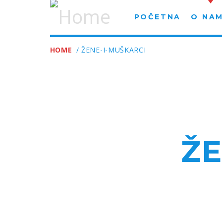
POČETNA
O NA
HOME
/ ŽENE-I-MUŠKARCI
ŽE