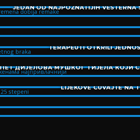
JEDAN OD NAJPOZNATIJIH VESTERNA 
TERAPEUTI OTKRILI JEDNO
ПЕТ ДИЈЕЛОВА МУШКОГ ТИЈЕЛА КОЈИ 
LIJEKOVE ČUVAJTE NA 