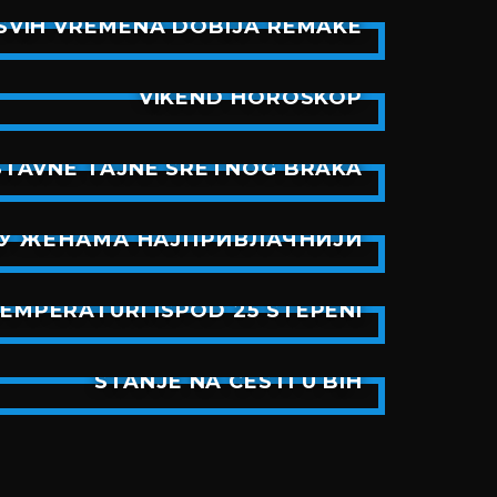
SVIH VREMENA DOBIJA REMAKE
VIKEND HOROSKOP
STAVNE TAJNE SRETNOG BRAKA
СУ ЖЕНАМА НАЈПРИВЛАЧНИЈИ
TEMPERATURI ISPOD 25 STEPENI
STANJE NA CESTI U BIH