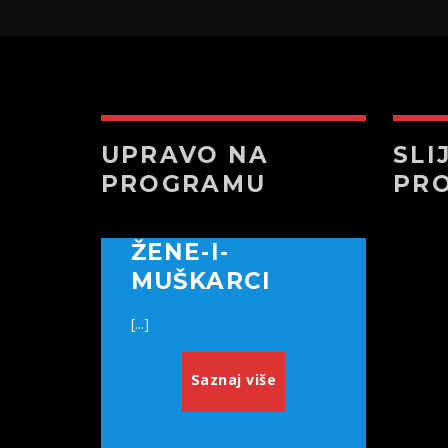
UPRAVO NA
SLI
PROGRAMU
PR
ŽENE-I-
MUŠKARCI
[...]
Saznaj više