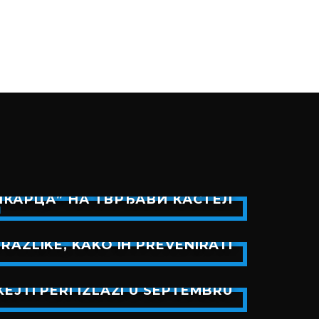
КАРЦА” НА ТВРЂАВИ КАСТЕЛ
RAZLIKE, KAKO IH PREVENIRATI
EJTI PERI IZLAZI U SEPTEMBRU