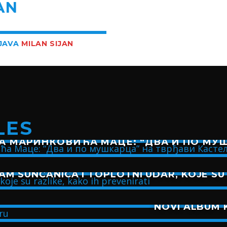
AN
BJAVA
MILAN SIJAN
LES
А МАРИНКОВИЋА МАЦЕ: “ДВА И ПО МУШ
AM SUNČANICA I TOPLOTNI UDAR, KOJE SU 
NOVI ALBUM K