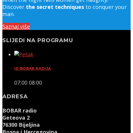
Discover
the secret techniques
to conquer your
man.
Saznaj više
SLIJEDI NA PROGRAMU
ID BOBAR RADIJA
07:00
08:00
ADRESA
BOBAR radio
Geteova 2
76300 Bijeljina
Bosna i Hercegovina