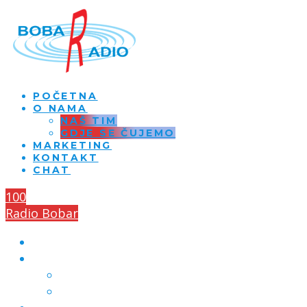
POČETNA
O NAMA
NAŠ TIM
GDJE SE ČUJEMO
MARKETING
KONTAKT
CHAT
100
Radio Bobar
POČETNA
O NAMA
NAŠ TIM
GDJE SE ČUJEMO