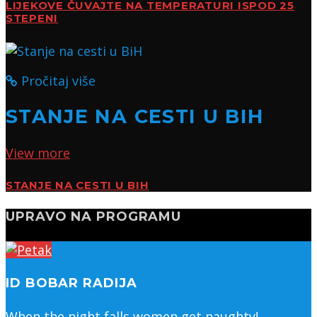
LIJEKOVE ČUVAJTE NA TEMPERATURI ISPOD 25
STEPENI
Pročitaj više
STANJE NA CESTI U BIH
View more
STANJE NA CESTI U BIH
UPRAVO NA PROGRAMU
ID BOBAR RADIJA
When the night falls women get naughty!