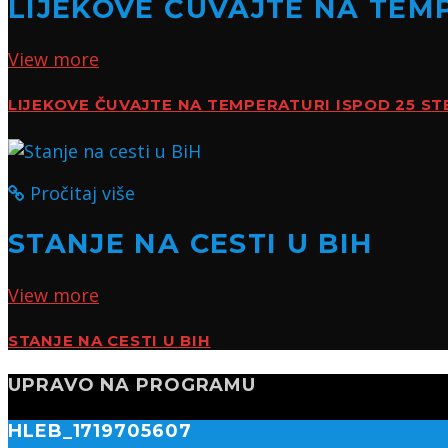
LIJEKOVE ČUVAJTE NA TEMP
View more
LIJEKOVE ČUVAJTE NA TEMPERATURI ISPOD 25 ST
Pročitaj više
STANJE NA CESTI U BIH
View more
STANJE NA CESTI U BIH
UPRAVO NA PROGRAMU
HLEB_1719705607