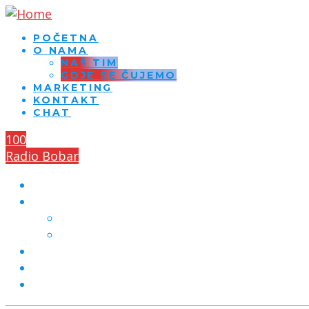
POČETNA
O NAMA
NAŠ TIM
GDJE SE ČUJEMO
MARKETING
KONTAKT
CHAT
100
Radio Bobar
POČETNA
O NAMA
NAŠ TIM
GDJE SE ČUJEMO
MARKETING
KONTAKT
CHAT