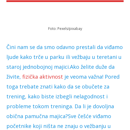
Foto: Pexels/pixabay
Čini nam se da smo odavno prestali da viđamo
ljude kako trče u parku ili vežbaju u teretani u
staroj jednobojnoj majici.Ako želite duže da
živite,
fizička aktivnost
je veoma važna! Pored
toga trebate znati kako da se obučete za
trening, kako biste izbegli nelagodnost i
probleme tokom treninga. Da li je dovoljna
obična pamučna majica?Sve češće viđamo
početnike koji ništa ne znaju o vežbanju u