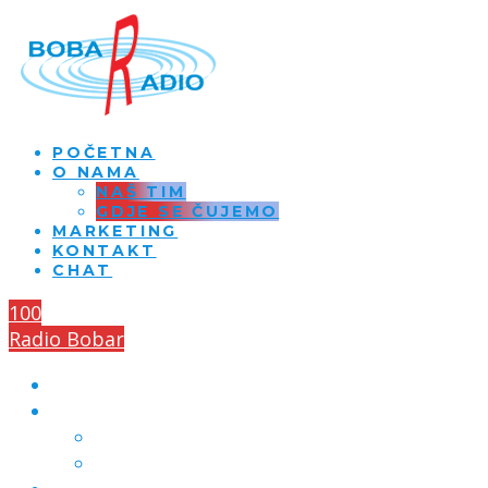
POČETNA
O NAMA
NAŠ TIM
GDJE SE ČUJEMO
MARKETING
KONTAKT
CHAT
100
Radio Bobar
POČETNA
O NAMA
NAŠ TIM
GDJE SE ČUJEMO