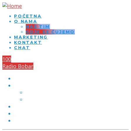
POČETNA
O NAMA
NAŠ TIM
GDJE SE ČUJEMO
MARKETING
KONTAKT
CHAT
100
Radio Bobar
POČETNA
O NAMA
NAŠ TIM
GDJE SE ČUJEMO
MARKETING
KONTAKT
CHAT