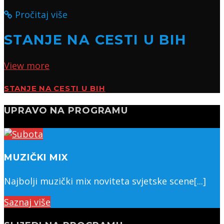
Pročitaj više
STANJE NA CESTI U BIH
View more
STANJE NA CESTI U BIH
UPRAVO NA PROGRAMU
MUZIČKI MIX
Najbolji muzički mix noviteta svjetske scene[...]
Saznaj više