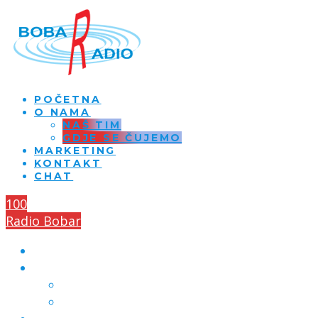
POČETNA
O NAMA
NAŠ TIM
GDJE SE ČUJEMO
MARKETING
KONTAKT
CHAT
100
Radio Bobar
POČETNA
O NAMA
NAŠ TIM
GDJE SE ČUJEMO