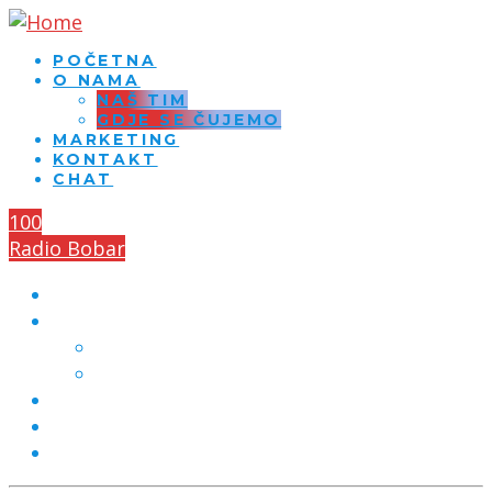
POČETNA
O NAMA
NAŠ TIM
GDJE SE ČUJEMO
MARKETING
KONTAKT
CHAT
100
Radio Bobar
POČETNA
O NAMA
NAŠ TIM
GDJE SE ČUJEMO
MARKETING
KONTAKT
CHAT