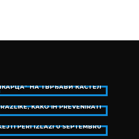
КАРЦА” НА ТВРЂАВИ КАСТЕЛ
RAZLIKE, KAKO IH PREVENIRATI
EJTI PERI IZLAZI U SEPTEMBRU