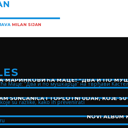
AN
BJAVA
MILAN SIJAN
LES
А МАРИНКОВИЋА МАЦЕ: “ДВА И ПО МУШ
AM SUNČANICA I TOPLOTNI UDAR, KOJE SU 
NOVI ALBUM K