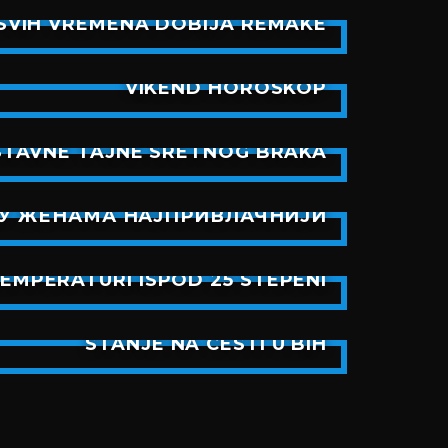
SVIH VREMENA DOBIJA REMAKE
VIKEND HOROSKOP
STAVNE TAJNE SRETNOG BRAKA
СУ ЖЕНАМА НАЈПРИВЛАЧНИЈИ
TEMPERATURI ISPOD 25 STEPENI
STANJE NA CESTI U BIH