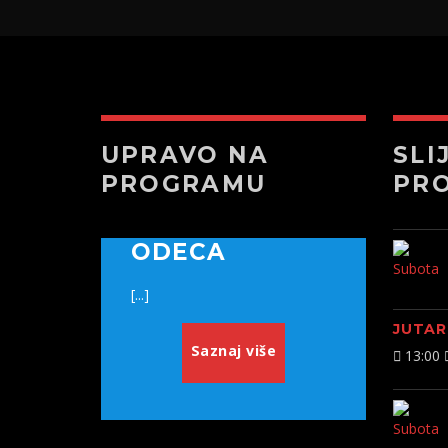
UPRAVO NA
SLI
PROGRAMU
PR
ODECA
[...]
JUTAR
Saznaj više
13:00