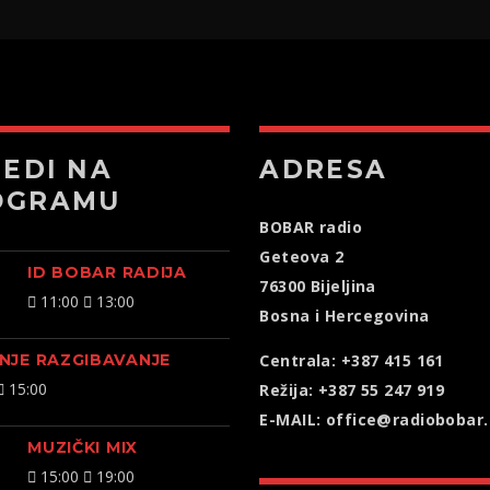
JEDI NA
ADRESA
OGRAMU
BOBAR radio
Geteova 2
ID BOBAR RADIJA
76300 Bijeljina
11:00
13:00
Bosna i Hercegovina
NJE RAZGIBAVANJE
Centrala: +387 415 161
15:00
Režija: +387 55 247 919
E-MAIL: office@radiobobar
MUZIČKI MIX
15:00
19:00