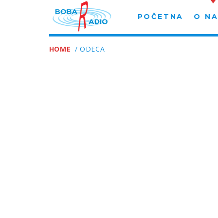
POČETNA
O N
HOME
/ ODECA