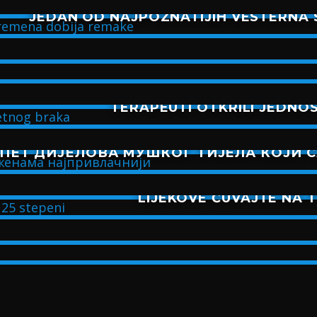
JEDAN OD NAJPOZNATIJIH VESTERNA 
TERAPEUTI OTKRILI JEDNO
ПЕТ ДИЈЕЛОВА МУШКОГ ТИЈЕЛА КОЈИ 
LIJEKOVE ČUVAJTE NA 