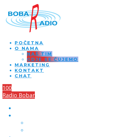
POČETNA
O NAMA
NAŠ TIM
GDJE SE ČUJEMO
MARKETING
KONTAKT
CHAT
100
Radio Bobar
POČETNA
O NAMA
NAŠ TIM
GDJE SE ČUJEMO