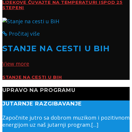
LIJEKOVE ČUVAJTE NA TEMPERATURI ISPOD 25
STEPENI
Pročitaj više
STANJE NA CESTI U BIH
View more
STANJE NA CESTI U BIH
UPRAVO NA PROGRAMU
JUTARNJE RAZGIBAVANJE
Započnite jutro sa dobrom muzikom i pozitivnom
energijom uz naš jutarnji program.[...]