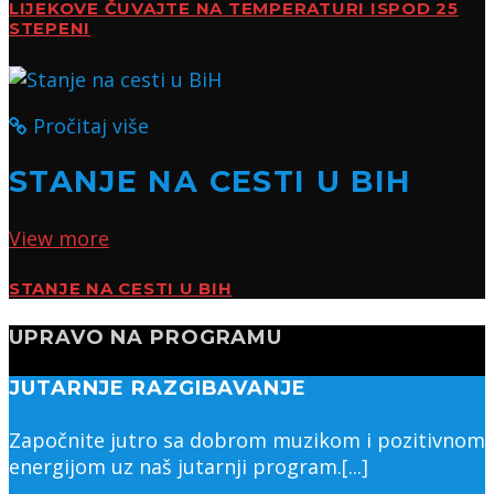
LIJEKOVE ČUVAJTE NA TEMPERATURI ISPOD 25
STEPENI
Pročitaj više
STANJE NA CESTI U BIH
View more
STANJE NA CESTI U BIH
UPRAVO NA PROGRAMU
JUTARNJE RAZGIBAVANJE
Započnite jutro sa dobrom muzikom i pozitivnom
energijom uz naš jutarnji program.[...]