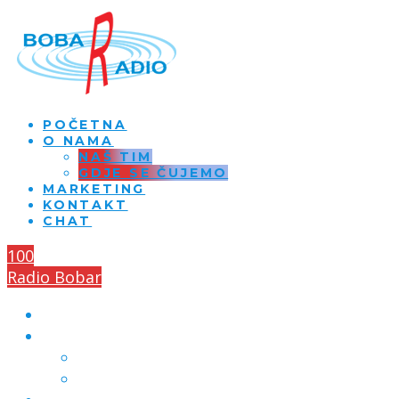
POČETNA
O NAMA
NAŠ TIM
GDJE SE ČUJEMO
MARKETING
KONTAKT
CHAT
100
Radio Bobar
POČETNA
O NAMA
NAŠ TIM
GDJE SE ČUJEMO