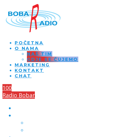
POČETNA
O NAMA
NAŠ TIM
GDJE SE ČUJEMO
MARKETING
KONTAKT
CHAT
100
Radio Bobar
POČETNA
O NAMA
NAŠ TIM
GDJE SE ČUJEMO