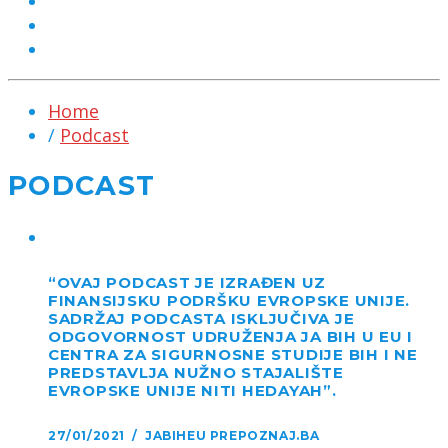
MARKETING
KONTAKT
CHAT
Home
/
Podcast
PODCAST
“OVAJ PODCAST JE IZRAĐEN UZ
FINANSIJSKU PODRŠKU EVROPSKE UNIJE.
SADRŽAJ PODCASTA ISKLJUČIVA JE
ODGOVORNOST UDRUŽENJA JA BIH U EU I
CENTRA ZA SIGURNOSNE STUDIJE BIH I NE
PREDSTAVLJA NUŽNO STAJALIŠTE
EVROPSKE UNIJE NITI HEDAYAH”.
27/01/2021 / JABIHEU PREPOZNAJ.BA