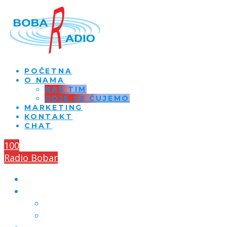
POČETNA
O NAMA
NAŠ TIM
GDJE SE ČUJEMO
MARKETING
KONTAKT
CHAT
100
Radio Bobar
POČETNA
O NAMA
NAŠ TIM
GDJE SE ČUJEMO