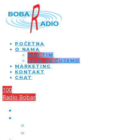
POČETNA
O NAMA
NAŠ TIM
GDJE SE ČUJEMO
MARKETING
KONTAKT
CHAT
100
Radio Bobar
POČETNA
O NAMA
NAŠ TIM
GDJE SE ČUJEMO