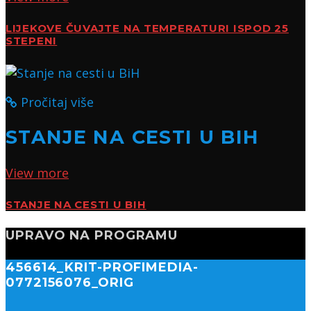
LIJEKOVE ČUVAJTE NA TEMPERATURI ISPOD 25
STEPENI
Pročitaj više
STANJE NA CESTI U BIH
View more
STANJE NA CESTI U BIH
UPRAVO NA PROGRAMU
456614_KRIT-PROFIMEDIA-
0772156076_ORIG