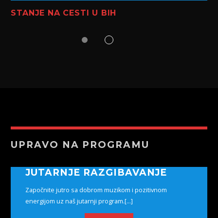
STANJE NA CESTI U BIH
UPRAVO NA PROGRAMU
JUTARNJE RAZGIBAVANJE
Započnite jutro sa dobrom muzikom i pozitivnom
energijom uz naš jutarnji program.[...]