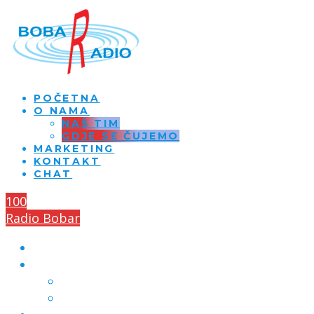
POČETNA
O NAMA
NAŠ TIM
GDJE SE ČUJEMO
MARKETING
KONTAKT
CHAT
100
Radio Bobar
POČETNA
O NAMA
NAŠ TIM
GDJE SE ČUJEMO