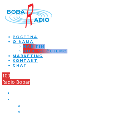
POČETNA
O NAMA
NAŠ TIM
GDJE SE ČUJEMO
MARKETING
KONTAKT
CHAT
100
Radio Bobar
POČETNA
O NAMA
NAŠ TIM
GDJE SE ČUJEMO