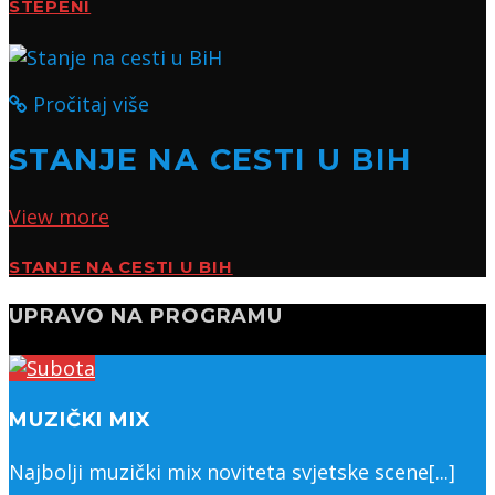
STEPENI
Pročitaj više
STANJE NA CESTI U BIH
View more
STANJE NA CESTI U BIH
UPRAVO NA PROGRAMU
MUZIČKI MIX
Najbolji muzički mix noviteta svjetske scene[...]