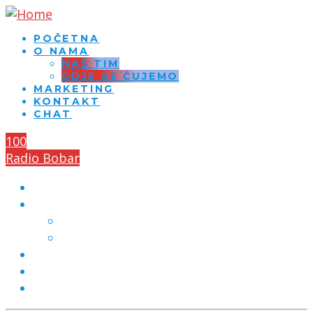
POČETNA
O NAMA
NAŠ TIM
GDJE SE ČUJEMO
MARKETING
KONTAKT
CHAT
100
Radio Bobar
POČETNA
O NAMA
NAŠ TIM
GDJE SE ČUJEMO
MARKETING
KONTAKT
CHAT