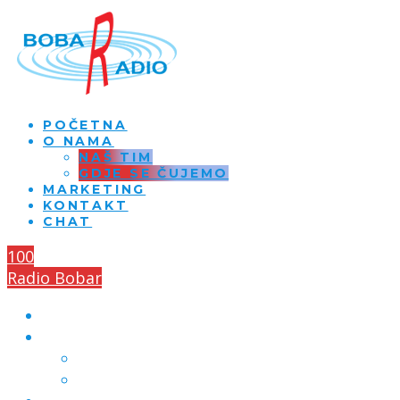
POČETNA
O NAMA
NAŠ TIM
GDJE SE ČUJEMO
MARKETING
KONTAKT
CHAT
100
Radio Bobar
POČETNA
O NAMA
NAŠ TIM
GDJE SE ČUJEMO