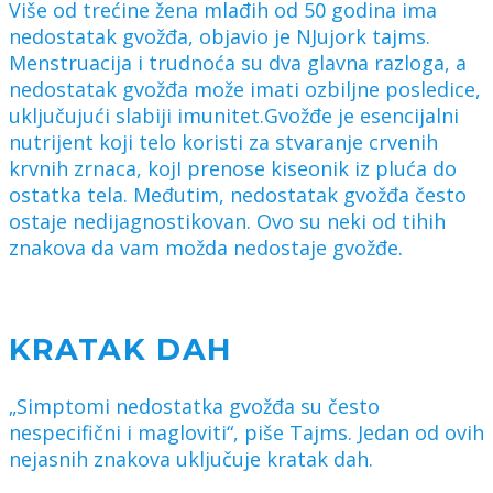
Više od trećine žena mlađih od 50 godina ima
nedostatak gvožđa, objavio je NJujork tajms.
Menstruacija i trudnoća su dva glavna razloga, a
nedostatak gvožđa može imati ozbiljne posledice,
uključujući slabiji imunitet.Gvožđe je esencijalni
nutrijent koji telo koristi za stvaranje crvenih
krvnih zrnaca, kojI prenose kiseonik iz pluća do
ostatka tela. Međutim, nedostatak gvožđa često
ostaje nedijagnostikovan. Ovo su neki od tihih
znakova da vam možda nedostaje gvožđe.
KRATAK DAH
„Simptomi nedostatka gvožđa su često
nespecifični i magloviti“, piše Tajms. Jedan od ovih
nejasnih znakova uključuje kratak dah.