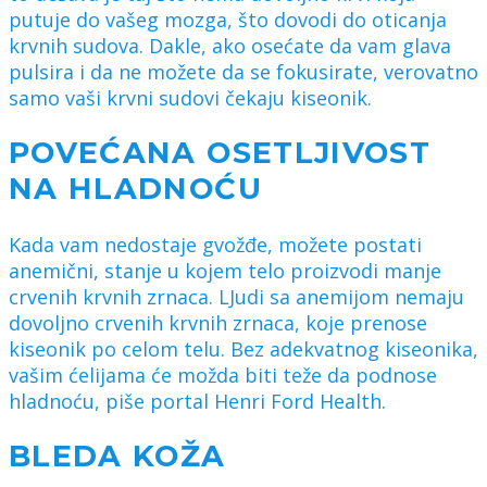
putuje do vašeg mozga, što dovodi do oticanja
krvnih sudova. Dakle, ako osećate da vam glava
pulsira i da ne možete da se fokusirate, verovatno
samo vaši krvni sudovi čekaju kiseonik.
POVEĆANA OSETLJIVOST
NA HLADNOĆU
Kada vam nedostaje gvožđe, možete postati
anemični, stanje u kojem telo proizvodi manje
crvenih krvnih zrnaca. LJudi sa anemijom nemaju
dovoljno crvenih krvnih zrnaca, koje prenose
kiseonik po celom telu. Bez adekvatnog kiseonika,
vašim ćelijama će možda biti teže da podnose
hladnoću, piše portal Henri Ford Health.
BLEDA KOŽA