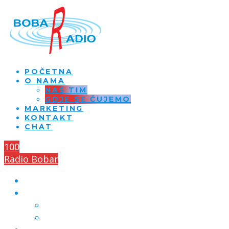
POČETNA
O NAMA
NAŠ TIM
GDJE SE ČUJEMO
MARKETING
KONTAKT
CHAT
100
Radio Bobar
POČETNA
O NAMA
NAŠ TIM
GDJE SE ČUJEMO