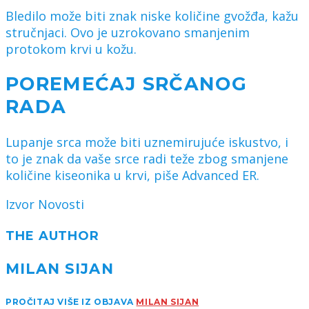
Bledilo može biti znak niske količine gvožđa, kažu
stručnjaci. Ovo je uzrokovano smanjenim
protokom krvi u kožu.
POREMEĆAJ SRČANOG
RADA
Lupanje srca može biti uznemirujuće iskustvo, i
to je znak da vaše srce radi teže zbog smanjene
količine kiseonika u krvi, piše Advanced ER.
Izvor Novosti
THE AUTHOR
MILAN SIJAN
PROČITAJ VIŠE IZ OBJAVA
MILAN SIJAN