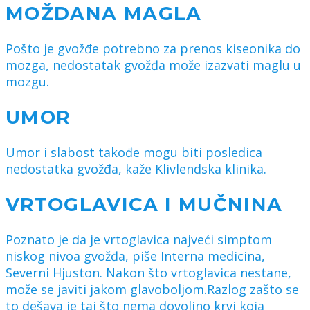
MOŽDANA MAGLA
Pošto je gvožđe potrebno za prenos kiseonika do
mozga, nedostatak gvožđa može izazvati maglu u
mozgu.
UMOR
Umor i slabost takođe mogu biti posledica
nedostatka gvožđa, kaže Klivlendska klinika.
VRTOGLAVICA I MUČNINA
Poznato je da je vrtoglavica najveći simptom
niskog nivoa gvožđa, piše Interna medicina,
Severni Hjuston. Nakon što vrtoglavica nestane,
može se javiti jakom glavoboljom.Razlog zašto se
to dešava je taj što nema dovoljno krvi koja