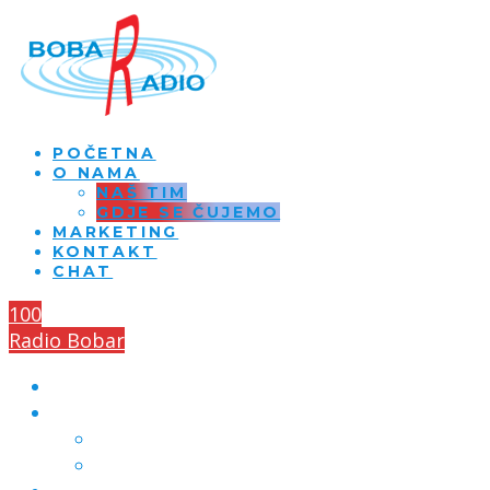
POČETNA
O NAMA
NAŠ TIM
GDJE SE ČUJEMO
MARKETING
KONTAKT
CHAT
100
Radio Bobar
POČETNA
O NAMA
NAŠ TIM
GDJE SE ČUJEMO