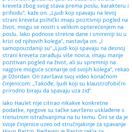
kreveta zbog svog stava prema poslu, karakteru i
prihodu“, kaže on. „Ljudi koji spavaju na levoj
strani kreveta psihički imaju pozitivniji pogled na
život, mogu se nositi s velikim opterećenjem na
poslu, lako podnose stresne dane i smireniji su u
krizi od njihovih kolega“, nastavlja on. „I
samopouzdaniji su“.„Ljudi koji spavaju na desnoj
strani kreveta zarađuju više novca, imaju manje
pozitivan pogled na život, ali su spremniji na
najgore moguće scenarije od svojih kolega“, rekao
je Džordan. On završava svoj video konačnom
činjenicom: „Takođe, ljudi koji su klaustrofobični
prirodno biraju da spavaju uza zid“.
Iako Haulet nije citirao nikakve konkretne
podatke, njegove su tačke savršeno usklađene s
trenutnim istraživanjima na tu temu. Čini se da je
svoje činjenice uzeo od stručnjakinje za spavanje
Houp Bastin. Nedavno je Bastin rekla za