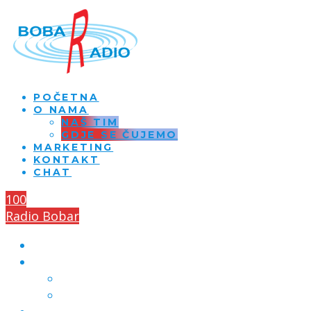
POČETNA
O NAMA
NAŠ TIM
GDJE SE ČUJEMO
MARKETING
KONTAKT
CHAT
100
Radio Bobar
POČETNA
O NAMA
NAŠ TIM
GDJE SE ČUJEMO