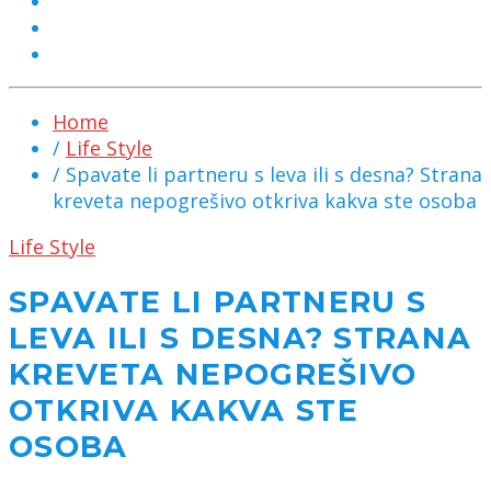
MARKETING
KONTAKT
CHAT
Home
/
Life Style
/ Spavate li partneru s leva ili s desna? Strana
kreveta nepogrešivo otkriva kakva ste osoba
Life Style
SPAVATE LI PARTNERU S
LEVA ILI S DESNA? STRANA
KREVETA NEPOGREŠIVO
OTKRIVA KAKVA STE
OSOBA