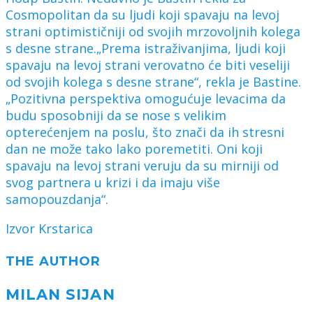
Cosmopolitan da su ljudi koji spavaju na levoj
strani optimističniji od svojih mrzovoljnih kolega
s desne strane.„Prema istraživanjima, ljudi koji
spavaju na levoj strani verovatno će biti veseliji
od svojih kolega s desne strane“, rekla je Bastine.
„Pozitivna perspektiva omogućuje levacima da
budu sposobniji da se nose s velikim
opterećenjem na poslu, što znači da ih stresni
dan ne može tako lako poremetiti. Oni koji
spavaju na levoj strani veruju da su mirniji od
svog partnera u krizi i da imaju više
samopouzdanja“.
Izvor Krstarica
THE AUTHOR
MILAN SIJAN