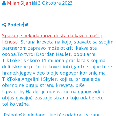
Milan Sijan
3 Oktobra 2023
Podeli
Spavanje nekada može dosta da kaže o našoj
ličnosti.
Strana kreveta na kojoj spavate sa svojim
partnerom zapravo može otkriti kakva ste
osoba.To tvrdi Džordan Haulet, popularni
TikToker s skoro 11 miliona pratilaca s kojima
deli iskrene priče, trikove i intrigantne tajne brze
hrane.Njegov video bio je odgovor korisnicima
TikToka Angelini i Skyler, koji su priznale da
obično ne biraju stranu kreveta, piše
Upworthy.Haulet je odgovorio na njihov video
objašnjavajući zašto je strana koju odaberete
toliko važna.
„Psihološki gledano, ljudi će odabrati stranu