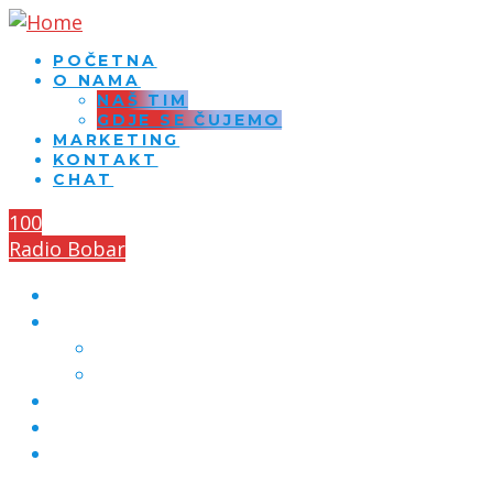
POČETNA
O NAMA
NAŠ TIM
GDJE SE ČUJEMO
MARKETING
KONTAKT
CHAT
100
Radio Bobar
POČETNA
O NAMA
NAŠ TIM
GDJE SE ČUJEMO
MARKETING
KONTAKT
CHAT