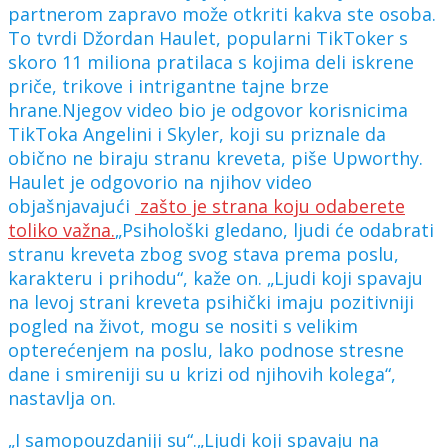
partnerom zapravo može otkriti kakva ste osoba.
To tvrdi Džordan Haulet, popularni TikToker s
skoro 11 miliona pratilaca s kojima deli iskrene
priče, trikove i intrigantne tajne brze
hrane.Njegov video bio je odgovor korisnicima
TikToka Angelini i Skyler, koji su priznale da
obično ne biraju stranu kreveta, piše Upworthy.
Haulet je odgovorio na njihov video
objašnjavajući
zašto je strana koju odaberete
toliko važna.
„Psihološki gledano, ljudi će odabrati
stranu kreveta zbog svog stava prema poslu,
karakteru i prihodu“, kaže on. „Ljudi koji spavaju
na levoj strani kreveta psihički imaju pozitivniji
pogled na život, mogu se nositi s velikim
opterećenjem na poslu, lako podnose stresne
dane i smireniji su u krizi od njihovih kolega“,
nastavlja on.
„I samopouzdaniji su“.„Ljudi koji spavaju na