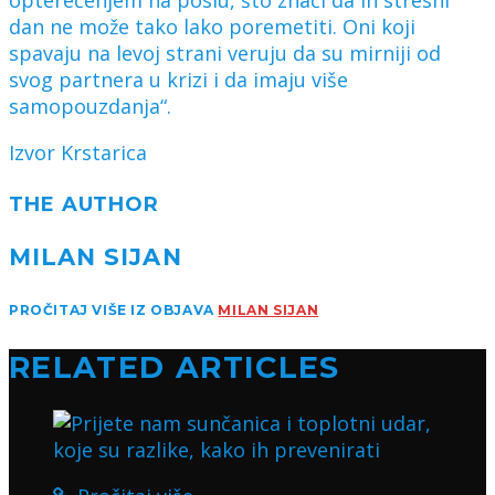
dan ne može tako lako poremetiti. Oni koji
spavaju na levoj strani veruju da su mirniji od
svog partnera u krizi i da imaju više
samopouzdanja“.
Izvor Krstarica
THE AUTHOR
MILAN SIJAN
PROČITAJ VIŠE IZ OBJAVA
MILAN SIJAN
RELATED ARTICLES