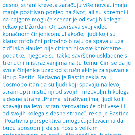
desnoj strani kreveta zarađuju više novca, imaju
manje pozitivan pogled na život, ali su spremniji
na najgore moguće scenarije od svojih kolega“,
rekao je Džordan. On završava svoj video
konačnom činjenicom: „Takođe, ljudi koji su
klaustrofobični prirodno biraju da spavaju uza
zid“.Iako Haulet nije citirao nikakve konkretne
podatke, njegove su tačke savršeno usklađene s
trenutnim istraživanjima na tu temu. Čini se da je
svoje činjenice uzeo od stručnjakinje za spavanje
Houp Bastin. Nedavno je Bastin rekla za
Cosmopolitan da su ljudi koji spavaju na levoj
strani optimističniji od svojih mrzovoljnih kolega
s desne strane.„Prema istraživanjima, ljudi koji
spavaju na levoj strani verovatno će biti veseliji
od svojih kolega s desne strane“, rekla je Bastine.
„Pozitivna perspektiva omogućuje levacima da
budu sposobniji da se nose s velikim
opterećenjem na poslu, što znači da ih stresni