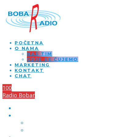
POČETNA
O NAMA
NAŠ TIM
GDJE SE ČUJEMO
MARKETING
KONTAKT
CHAT
100
Radio Bobar
POČETNA
O NAMA
NAŠ TIM
GDJE SE ČUJEMO