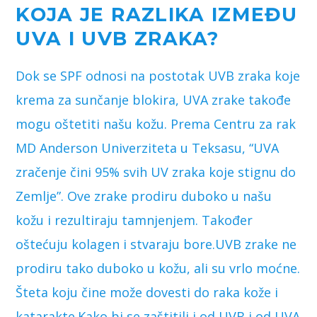
KOJA JE RAZLIKA IZMEĐU
UVA I UVB ZRAKA?
Dok se SPF odnosi na postotak UVB zraka koje
krema za sunčanje blokira, UVA zrake takođe
mogu oštetiti našu kožu. Prema Centru za rak
MD Anderson Univerziteta u Teksasu, “UVA
zračenje čini 95% svih UV zraka koje stignu do
Zemlje”. Ove zrake prodiru duboko u našu
kožu i rezultiraju tamnjenjem. Također
oštećuju kolagen i stvaraju bore.UVB zrake ne
prodiru tako duboko u kožu, ali su vrlo moćne.
Šteta koju čine može dovesti do raka kože i
katarakte.Kako bi se zaštitili i od UVB i od UVA