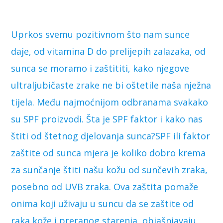
Uprkos svemu pozitivnom što nam sunce
daje, od vitamina D do prelijepih zalazaka, od
sunca se moramo i zaštititi, kako njegove
ultraljubičaste zrake ne bi oštetile naša nježna
tijela. Među najmoćnijom odbranama svakako
su SPF proizvodi. Šta je SPF faktor i kako nas
štiti od štetnog djelovanja sunca?SPF ili faktor
zaštite od sunca mjera je koliko dobro krema
za sunčanje štiti našu kožu od sunčevih zraka,
posebno od UVB zraka. Ova zaštita pomaže
onima koji uživaju u suncu da se zaštite od
raka kože i preranog starenja, objašnjavaju