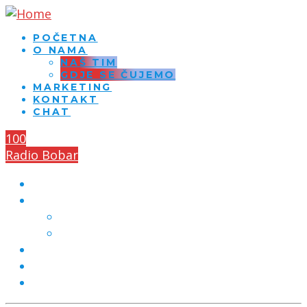
POČETNA
O NAMA
NAŠ TIM
GDJE SE ČUJEMO
MARKETING
KONTAKT
CHAT
100
Radio Bobar
POČETNA
O NAMA
NAŠ TIM
GDJE SE ČUJEMO
MARKETING
KONTAKT
CHAT