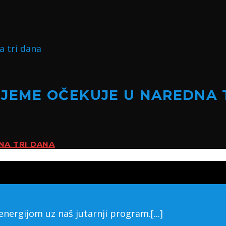
IJEME OČEKUJE U NAREDNA 
NA TRI DANA
ergijom uz naš jutarnji program.[...]