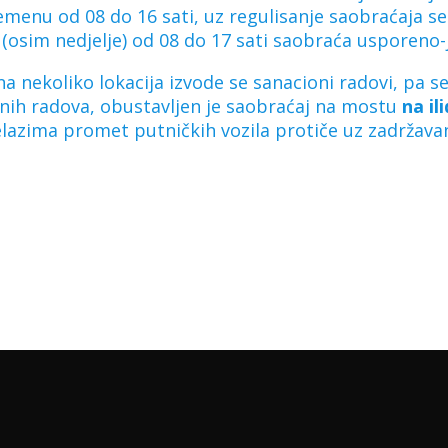
menu od 08 do 16 sati, uz regulisanje saobraćaja s
 (osim nedjelje) od 08 do 17 sati saobraća usporen
a nekoliko lokacija izvode se sanacioni radovi, pa 
ih radova, obustavljen je saobraćaj na mostu
na il
lazima promet putničkih vozila protiče uz zadržava