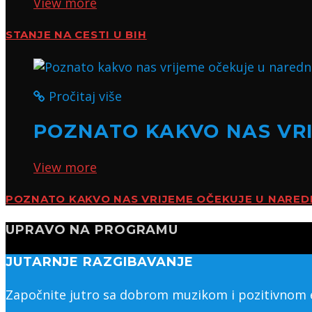
View more
STANJE NA CESTI U BIH
Pročitaj više
POZNATO KAKVO NAS VR
View more
POZNATO KAKVO NAS VRIJEME OČEKUJE U NARED
UPRAVO NA PROGRAMU
JUTARNJE RAZGIBAVANJE
Započnite jutro sa dobrom muzikom i pozitivnom en