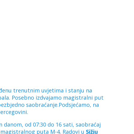
ođenu trenutnim uvjetima i stanju na
abala. Posebno izdvajamo magistralni put
va bezbjedno saobraćanje.Podsjećamo, na
ercegovini.
 danom, od 07:30 do 16 sati, saobraćaj
e magistralnog puta M-4. Radovi u
Sižju