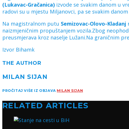
(Lukavac-Gračanica)
izvode se svakim danom u vre
radovi su u mjestu Miljanovci, pa se svakim danom
Na magistralnom putu
Semizovac-Olovo-Kladanj
n
naizmjeničnim propuštanjem vozila.Zbog neophodn
preusmjerava kroz naselje Lužani.Na graničnim pre
Izvor Bihamk
THE AUTHOR
MILAN SIJAN
PROČITAJ VIŠE IZ OBJAVA
MILAN SIJAN
RELATED ARTICLES