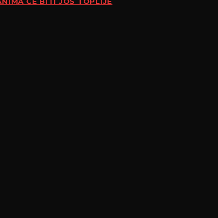
NIMA ĆE BITI JOŠ TOPLIJE