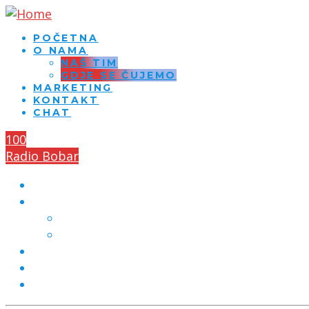
POČETNA
O NAMA
NAŠ TIM
GDJE SE ČUJEMO
MARKETING
KONTAKT
CHAT
100
Radio Bobar
POČETNA
O NAMA
NAŠ TIM
GDJE SE ČUJEMO
MARKETING
KONTAKT
CHAT