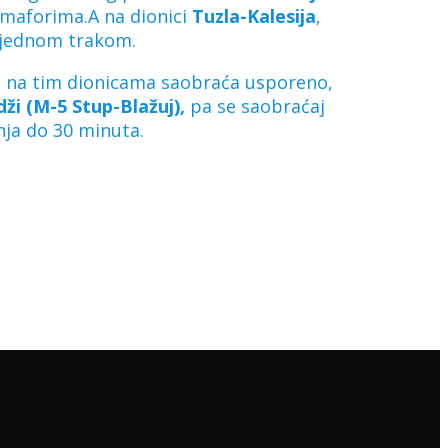
emaforima.A na dionici
Tuzla-Kalesija
,
o-jednom trakom.
se na tim dionicama saobraća usporeno,
idži (M-5 Stup-Blažuj),
pa se saobraćaj
nja do 30 minuta.