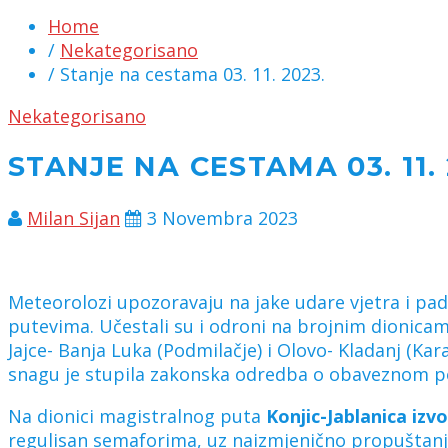
Home
/
Nekategorisano
/ Stanje na cestama 03. 11. 2023.
Nekategorisano
STANJE NA CESTAMA 03. 11. 
Milan Sijan
3 Novembra 2023
Meteorolozi upozoravaju na jake udare vjetra i pad
putevima. Učestali su i odroni na brojnim dionicam
Jajce- Banja Luka (Podmilačje) i Olovo- Kladanj (K
snagu je stupila zakonska odredba o obaveznom p
Na dionici magistralnog puta
Konjic-Jablanica izv
regulisan semaforima, uz naizmjenično propuštanje 