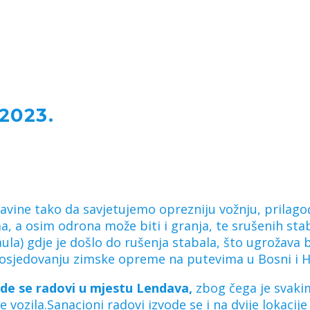
2023.
avine tako da savjetujemo oprezniju vožnju, prilag
a, a osim odrona može biti i granja, te srušenih st
araula) gdje je došlo do rušenja stabala, što ugroža
osjedovanju zimske opreme na putevima u Bosni i H
ode se radovi u mjestu Lendava,
zbog čega je svakim
vozila.Sanacioni radovi izvode se i na dvije lokacij