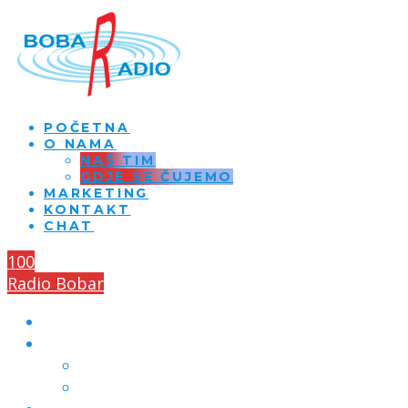
POČETNA
O NAMA
NAŠ TIM
GDJE SE ČUJEMO
MARKETING
KONTAKT
CHAT
100
Radio Bobar
POČETNA
O NAMA
NAŠ TIM
GDJE SE ČUJEMO