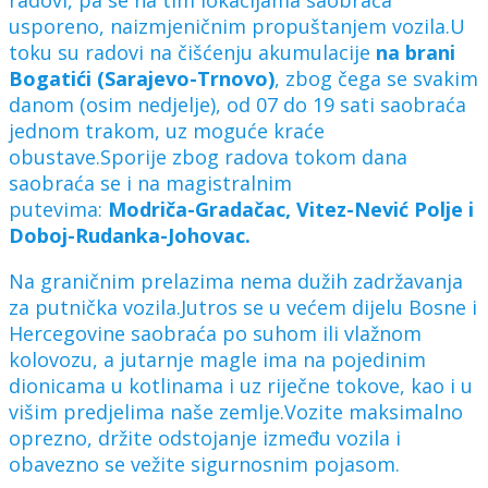
usporeno, naizmjeničnim propuštanjem vozila.U
toku su radovi na čišćenju akumulacije
na brani
Bogatići (Sarajevo-Trnovo)
, zbog čega se svakim
danom (osim nedjelje), od 07 do 19 sati saobraća
jednom trakom, uz moguće kraće
obustave.Sporije zbog radova tokom dana
saobraća se i na magistralnim
putevima:
Modriča-Gradačac, Vitez-Nević Polje i
Doboj-Rudanka-Johovac.
Na graničnim prelazima nema dužih zadržavanja
za putnička vozila.Jutros se u većem dijelu Bosne i
Hercegovine saobraća po suhom ili vlažnom
kolovozu, a jutarnje magle ima na pojedinim
dionicama u kotlinama i uz riječne tokove, kao i u
višim predjelima naše zemlje.Vozite maksimalno
oprezno, držite odstojanje između vozila i
obavezno se vežite sigurnosnim pojasom.