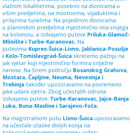
vlažnim lokalitetima, posebno na dionicama u
višim predjelima, na mostovima, vijaduktima i
prilazima tunelima. Na pojedinim dionicama
u planinskim predjelima mjestimično ima snijega
na kolovozu, a izdvajamo puteve
Priluka-Glamoč-
Mlinište i Turbe-Karanovac.
Na
putevima
Kupres-Šuica-Livno, Jablanica-Posušje
i Kolo-Tomislavgrad-Šuica
skrećemo pažnju na
jak vjetar koji mjestimično formira sniježne
nanose. Na širem području
Bosanskog Grahova,
Mostara, Čapljine, Neuma, Nevesinja i
Trebinja
također upozoravamo na povremeno
jake udare vjetra. Zbog učestalih odrona
izdvajamo puteve:
Turbe-Karanovac, Jajce-Banja
Luka, Buna-Masline i Sarajevo-Foča.
Na magistralnom putu
Livno-Šuica
upozoravamo
na učestale izlaske divljih konja na
kolovoz.Savjetujemo oprezniju vožnju,