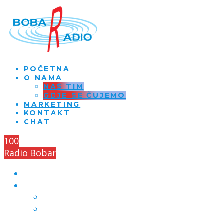
POČETNA
O NAMA
NAŠ TIM
GDJE SE ČUJEMO
MARKETING
KONTAKT
CHAT
100
Radio Bobar
POČETNA
O NAMA
NAŠ TIM
GDJE SE ČUJEMO