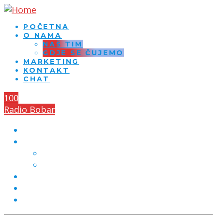
POČETNA
O NAMA
NAŠ TIM
GDJE SE ČUJEMO
MARKETING
KONTAKT
CHAT
100
Radio Bobar
POČETNA
O NAMA
NAŠ TIM
GDJE SE ČUJEMO
MARKETING
KONTAKT
CHAT