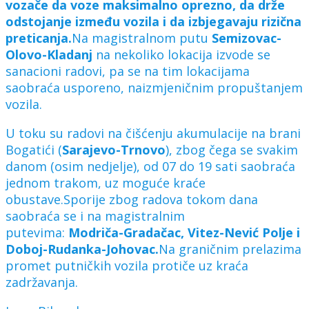
vozače da voze maksimalno oprezno, da drže
odstojanje između vozila i da izbjegavaju rizična
preticanja.
Na magistralnom putu
Semizovac-
Olovo-Kladanj
na nekoliko lokacija izvode se
sanacioni radovi, pa se na tim lokacijama
saobraća usporeno, naizmjeničnim propuštanjem
vozila.
U toku su radovi na čišćenju akumulacije na brani
Bogatići (
Sarajevo-Trnovo
), zbog čega se svakim
danom (osim nedjelje), od 07 do 19 sati saobraća
jednom trakom, uz moguće kraće
obustave.Sporije zbog radova tokom dana
saobraća se i na magistralnim
putevima:
Modriča-Gradačac, Vitez-Nević Polje i
Doboj-Rudanka-Johovac.
Na graničnim prelazima
promet putničkih vozila protiče uz kraća
zadržavanja.