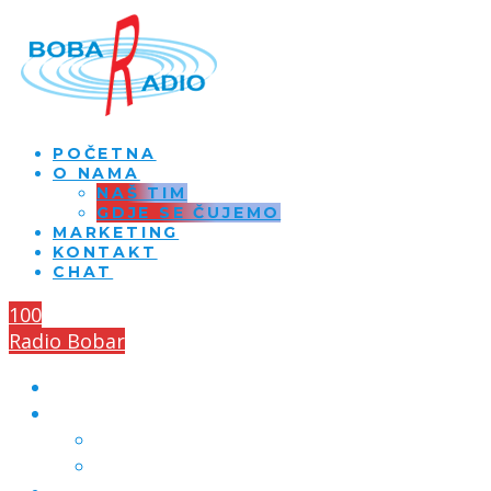
POČETNA
O NAMA
NAŠ TIM
GDJE SE ČUJEMO
MARKETING
KONTAKT
CHAT
100
Radio Bobar
POČETNA
O NAMA
NAŠ TIM
GDJE SE ČUJEMO