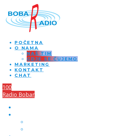
POČETNA
O NAMA
NAŠ TIM
GDJE SE ČUJEMO
MARKETING
KONTAKT
CHAT
100
Radio Bobar
POČETNA
O NAMA
NAŠ TIM
GDJE SE ČUJEMO