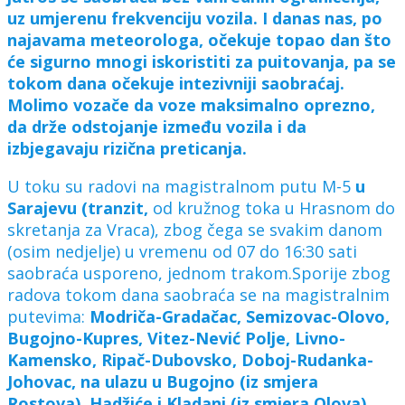
uz umjerenu frekvenciju vozila. I danas nas, po
najavama meteorologa, očekuje topao dan što
će sigurno mnogi iskoristiti za puitovanja, pa se
tokom dana očekuje intezivniji saobraćaj.
Molimo vozače da voze maksimalno oprezno,
da drže odstojanje između vozila i da
izbjegavaju rizična preticanja.
U toku su radovi na magistralnom putu M-5
u
Sarajevu (tranzit,
od kružnog toka u Hrasnom do
skretanja za Vraca), zbog čega se svakim danom
(osim nedjelje) u vremenu od 07 do 16:30 sati
saobraća usporeno, jednom trakom.Sporije zbog
radova tokom dana saobraća se na magistralnim
putevima:
Modriča-Gradačac, Semizovac-Olovo,
Bugojno-Kupres, Vitez-Nević Polje, Livno-
Kamensko, Ripač-Dubovsko, Doboj-Rudanka-
Johovac, na ulazu u Bugojno (iz smjera
Rostova), Hadžiće i Kladanj (iz smjera Olova).