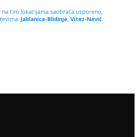
se na tim lokacijama saobraća usporeno,
utevima:
Jablanica-Blidinje, Vitez-Nević