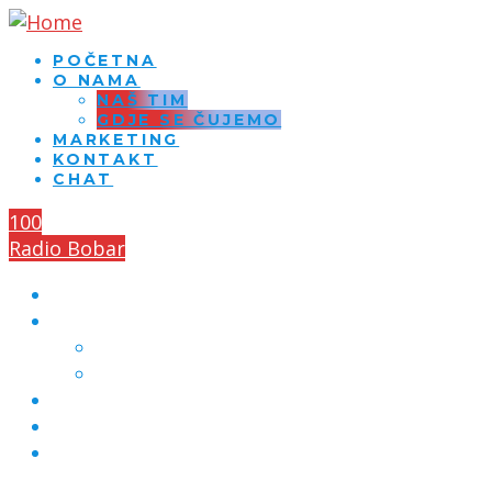
POČETNA
O NAMA
NAŠ TIM
GDJE SE ČUJEMO
MARKETING
KONTAKT
CHAT
100
Radio Bobar
POČETNA
O NAMA
NAŠ TIM
GDJE SE ČUJEMO
MARKETING
KONTAKT
CHAT