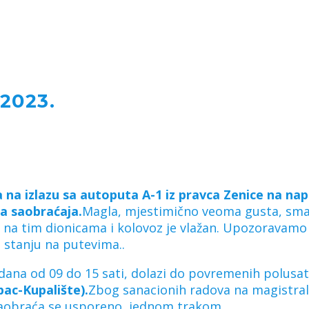
2023.
a izlazu sa autoputa A-1 iz pravca Zenice na na
ja saobraćaja.
Magla, mjestimično veoma gusta, sman
 a na tim dionicama i kolovoz je vlažan. Upozoravamo
 stanju na putevima..
dana od 09 do 15 sati, dolazi do povremenih polusa
ac-Kupalište).
Zbog sanacionih radova na magistr
aobraća se usporeno, jednom trakom.