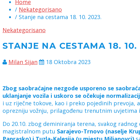
Home
/
Nekategorisano
/ Stanje na cestama 18. 10. 2023.
Nekategorisano
STANJE NA CESTAMA 18. 10. 
Milan Sijan
18 Oktobra 2023
Zbog saobraćajne nezgode usporeno se saobraća n
uklanjanje vozila i uskoro se očekuje normalizaci
i uz riječne tokove, kao i preko pojedinih prevoja,
oprezniju vožnju, prilagođenu trenutnim uvjetima i
Do 20.10. zbog deminiranja terena, svakog radnog 
magistralnom putu
Sarajevo-Trnovo (naselje Krup
Paprasko) i Tuzla-Kalesija (u mjestu Miljanovci)
s