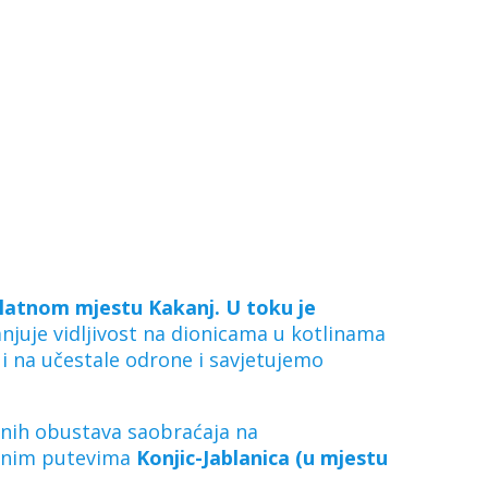
platnom mjestu Kakanj. U toku je
juje vidljivost na dionicama u kotlinama
 i na učestale odrone i savjetujemo
tnih obustava saobraćaja na
alnim putevima
Konjic-Jablanica (u mjestu