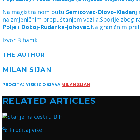
Na magistralnom putu
Semizovac-Olovo-Kladanj
n
naizmjeničnim propuštanjem vozila.Sporije zbog 
Polje i Doboj-Rudanka-Johovac.
Na graničnim prel
Izvor Bihamk
THE AUTHOR
MILAN SIJAN
PROČITAJ VIŠE IZ OBJAVA
MILAN SIJAN
RELATED ARTICLES
Pročitaj više