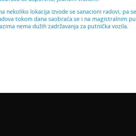
a nekoliko lokacija izvode se sanacioni radovi, pa 
radova tokom dana saobraća se i na magistralnim p
azima nema dužih zadržavanja za putnička vozila.