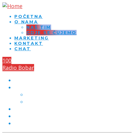
POČETNA
O NAMA
NAŠ TIM
GDJE SE ČUJEMO
MARKETING
KONTAKT
CHAT
100
Radio Bobar
POČETNA
O NAMA
NAŠ TIM
GDJE SE ČUJEMO
MARKETING
KONTAKT
CHAT