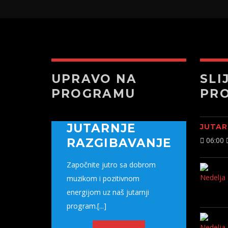
UPRAVO NA
SLI
PROGRAMU
PR
JUTARNJE
JUTAR
06:00
RAZGIBAVANJE
Započnite jutro sa dobrom
muzikom i pozitivnom
energijom uz naš jutarnji
program.[...]