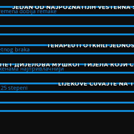
JEDAN OD NAJPOZNATIJIH VESTERNA 
TERAPEUTI OTKRILI JEDNO
ПЕТ ДИЈЕЛОВА МУШКОГ ТИЈЕЛА КОЈИ 
LIJEKOVE ČUVAJTE NA 