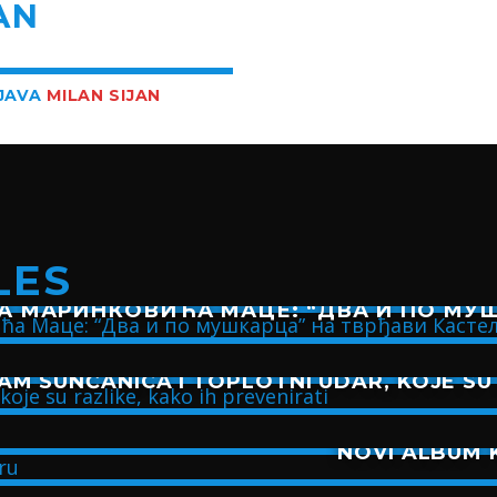
AN
BJAVA
MILAN SIJAN
LES
А МАРИНКОВИЋА МАЦЕ: “ДВА И ПО МУШ
AM SUNČANICA I TOPLOTNI UDAR, KOJE SU 
NOVI ALBUM K