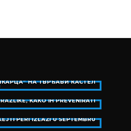
КАРЦА” НА ТВРЂАВИ КАСТЕЛ
RAZLIKE, KAKO IH PREVENIRATI
EJTI PERI IZLAZI U SEPTEMBRU