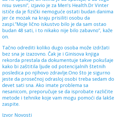
nisu svesni”, izjavio je za Men's Health.Dr Vinter
ističe da je fizički nemoguće ostati budan danima
jer će mozak na kraju prisiliti osobu da
zaspi.”Moje lično iskustvo bilo je da sam ostao
budan 48 sati, i to nikako nije bilo zabavno”, kaže
on.
Tačno odrediti koliko dugo osoba može izdržati
bez sna je izazovno. Čak je i Ginisova knjiga
rekorda prestala da dokumentuje takve pokušaje
kako bi zaštitila ljude od potencijalnih štetnih
posledica po njihovo zdravlje.Ono što je sigurno
jeste da prosečnoj odrasloj osobi treba sedam do
devet sati sna. Ako imate problema sa
nesanicom, preporučuje se da isprobate različite
metode i tehnike koje vam mogu pomoći da lakše
zaspite.
Izvor Novosti