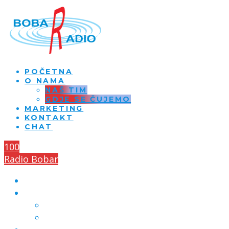
POČETNA
O NAMA
NAŠ TIM
GDJE SE ČUJEMO
MARKETING
KONTAKT
CHAT
100
Radio Bobar
POČETNA
O NAMA
NAŠ TIM
GDJE SE ČUJEMO