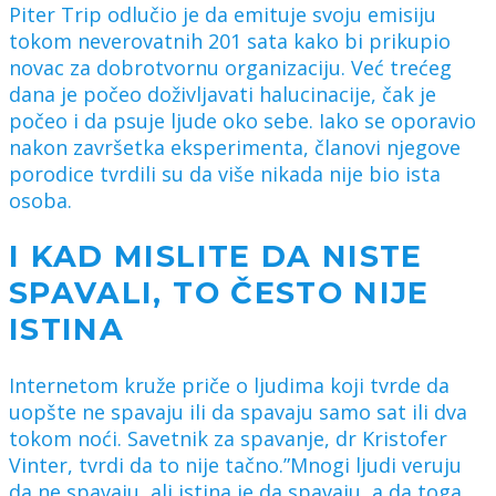
Piter Trip odlučio je da emituje svoju emisiju
tokom neverovatnih 201 sata kako bi prikupio
novac za dobrotvornu organizaciju. Već trećeg
dana je počeo doživljavati halucinacije, čak je
počeo i da psuje ljude oko sebe. Iako se oporavio
nakon završetka eksperimenta, članovi njegove
porodice tvrdili su da više nikada nije bio ista
osoba.
I KAD MISLITE DA NISTE
SPAVALI, TO ČESTO NIJE
ISTINA
Internetom kruže priče o ljudima koji tvrde da
uopšte ne spavaju ili da spavaju samo sat ili dva
tokom noći. Savetnik za spavanje, dr Kristofer
Vinter, tvrdi da to nije tačno.”Mnogi ljudi veruju
da ne spavaju, ali istina je da spavaju, a da toga