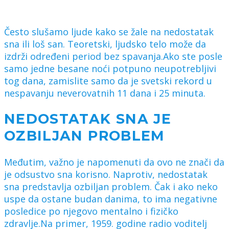
Često slušamo ljude kako se žale na nedostatak
sna ili loš san. Teoretski, ljudsko telo može da
izdrži određeni period bez spavanja.Ako ste posle
samo jedne besane noći potpuno neupotrebljivi
tog dana, zamislite samo da je svetski rekord u
nespavanju neverovatnih 11 dana i 25 minuta.
NEDOSTATAK SNA JE
OZBILJAN PROBLEM
Međutim, važno je napomenuti da ovo ne znači da
je odsustvo sna korisno. Naprotiv, nedostatak
sna predstavlja ozbiljan problem. Čak i ako neko
uspe da ostane budan danima, to ima negativne
posledice po njegovo mentalno i fizičko
zdravlje.Na primer, 1959. godine radio voditelj