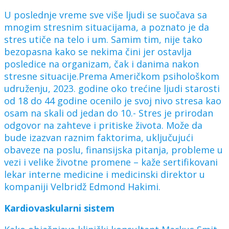
U poslednje vreme sve više ljudi se suočava sa
mnogim stresnim situacijama, a poznato je da
stres utiče na telo i um. Samim tim, nije tako
bezopasna kako se nekima čini jer ostavlja
posledice na organizam, čak i danima nakon
stresne situacije.Prema Američkom psihološkom
udruženju, 2023. godine oko trećine ljudi starosti
od 18 do 44 godine ocenilo je svoj nivo stresa kao
osam na skali od jedan do 10.- Stres je prirodan
odgovor na zahteve i pritiske života. Može da
bude izazvan raznim faktorima, uključujući
obaveze na poslu, finansijska pitanja, probleme u
vezi i velike životne promene – kaže sertifikovani
lekar interne medicine i medicinski direktor u
kompaniji Velbridž Edmond Hakimi.
Kardiovaskularni sistem