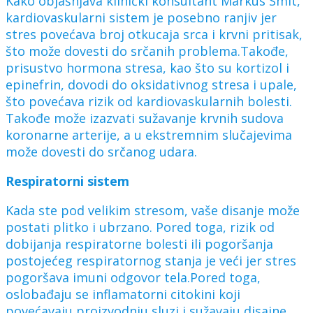
Kako objašnjava klinički konsultant Markus Smit,
kardiovaskularni sistem je posebno ranjiv jer
stres povećava broj otkucaja srca i krvni pritisak,
što može dovesti do srčanih problema.Takođe,
prisustvo hormona stresa, kao što su kortizol i
epinefrin, dovodi do oksidativnog stresa i upale,
što povećava rizik od kardiovaskularnih bolesti.
Takođe može izazvati sužavanje krvnih sudova
koronarne arterije, a u ekstremnim slučajevima
može dovesti do srčanog udara.
Respiratorni sistem
Kada ste pod velikim stresom, vaše disanje može
postati plitko i ubrzano. Pored toga, rizik od
dobijanja respiratorne bolesti ili pogoršanja
postojećeg respiratornog stanja je veći jer stres
pogoršava imuni odgovor tela.Pored toga,
oslobađaju se inflamatorni citokini koji
povećavaju proizvodnju sluzi i sužavaju disajne