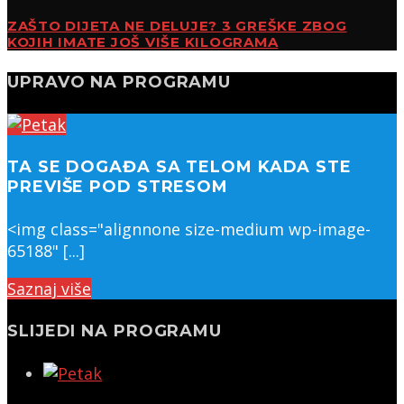
ZAŠTO DIJETA NE DELUJE? 3 GREŠKE ZBOG
KOJIH IMATE JOŠ VIŠE KILOGRAMA
UPRAVO NA PROGRAMU
TA SE DOGAĐA SA TELOM KADA STE
PREVIŠE POD STRESOM
<img class="alignnone size-medium wp-image-
65188" [...]
Saznaj više
SLIJEDI NA PROGRAMU