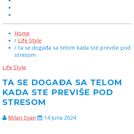
MARKETING
KONTAKT
CHAT
Home
/
Life Style
/ ta se događa sa telom kada ste previše pod
stresom
Life Style
TA SE DOGAĐA SA TELOM
KADA STE PREVIŠE POD
STRESOM
Milan Sijan
14 Juna 2024