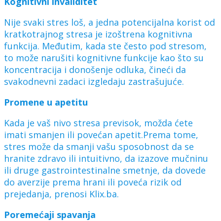
Kognitivni invaliditet
Nije svaki stres loš, a jedna potencijalna korist od
kratkotrajnog stresa je izoštrena kognitivna
funkcija. Međutim, kada ste često pod stresom,
to može narušiti kognitivne funkcije kao što su
koncentracija i donošenje odluka, čineći da
svakodnevni zadaci izgledaju zastrašujuće.
Promene u apetitu
Kada je vaš nivo stresa previsok, možda ćete
imati smanjen ili povećan apetit.Prema tome,
stres može da smanji vašu sposobnost da se
hranite zdravo ili intuitivno, da izazove mučninu
ili druge gastrointestinalne smetnje, da dovede
do averzije prema hrani ili poveća rizik od
prejedanja, prenosi Klix.ba.
Poremećaji spavanja