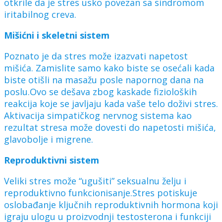
otkrile da je stres usko povezan sa sindromom
iritabilnog creva.
Mišićni i skeletni sistem
Poznato je da stres može izazvati napetost
mišića. Zamislite samo kako biste se osećali kada
biste otišli ​​na masažu posle napornog dana na
poslu.Ovo se dešava zbog kaskade fizioloških
reakcija koje se javljaju kada vaše telo doživi stres.
Aktivacija simpatičkog nervnog sistema kao
rezultat stresa može dovesti do napetosti mišića,
glavobolje i migrene.
Reproduktivni sistem
Veliki stres može “ugušiti” seksualnu želju i
reproduktivno funkcionisanje.Stres potiskuje
oslobađanje ključnih reproduktivnih hormona koji
igraju ulogu u proizvodnji testosterona i funkciji