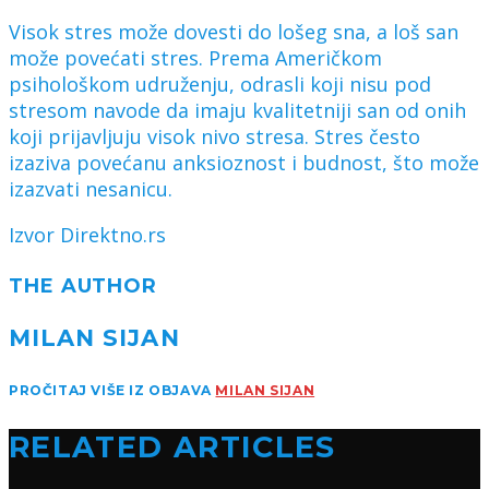
Visok stres može dovesti do lošeg sna, a loš san
može povećati stres. Prema Američkom
psihološkom udruženju, odrasli koji nisu pod
stresom navode da imaju kvalitetniji san od onih
koji prijavljuju visok nivo stresa. Stres često
izaziva povećanu anksioznost i budnost, što može
izazvati nesanicu.
Izvor Direktno.rs
THE AUTHOR
MILAN SIJAN
PROČITAJ VIŠE IZ OBJAVA
MILAN SIJAN
RELATED ARTICLES