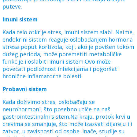
puteve.
Imuni sistem
Kada telo otkrije stres, imuni sistem slabi. Naime,
endokrini sistem reaguje oslobađanjem hormona
stresa poput kortizola, koji, ako je povišen tokom
dužeg perioda, može poremetiti metaboličke
funkcije i oslabiti imuni sistem.Ovo može
povećati podložnost infekcijama i pogoršati
hronične inflamatorne bolesti.
Probavni sistem
Kada doživimo stres, oslobađaju se
neurohormoni, što posebno utiče na naš
gastrointestinalni sistem.Na kraju, protok krvi u
crevima se smanjuje, što može izazvati dijareju ili
zatvor, u zavisnosti od osobe. Inače, studije su