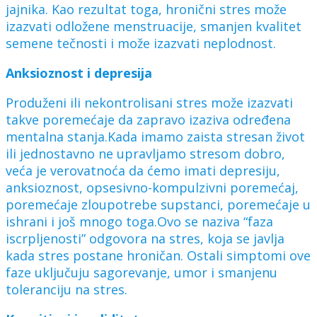
jajnika. Kao rezultat toga, hronični stres može
izazvati odložene menstruacije, smanjen kvalitet
semene tečnosti i može izazvati neplodnost.
Anksioznost i depresija
Produženi ili nekontrolisani stres može izazvati
takve poremećaje da zapravo izaziva određena
mentalna stanja.Kada imamo zaista stresan život
ili jednostavno ne upravljamo stresom dobro,
veća je verovatnoća da ćemo imati depresiju,
anksioznost, opsesivno-kompulzivni poremećaj,
poremećaje zloupotrebe supstanci, poremećaje u
ishrani i još mnogo toga.Ovo se naziva “faza
iscrpljenosti” odgovora na stres, koja se javlja
kada stres postane hroničan. Ostali simptomi ove
faze uključuju sagorevanje, umor i smanjenu
toleranciju na stres.