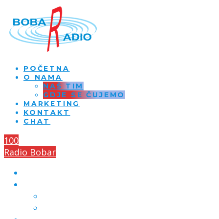
POČETNA
O NAMA
NAŠ TIM
GDJE SE ČUJEMO
MARKETING
KONTAKT
CHAT
100
Radio Bobar
POČETNA
O NAMA
NAŠ TIM
GDJE SE ČUJEMO