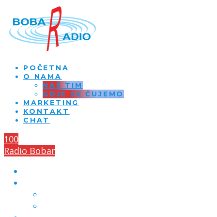
POČETNA
O NAMA
NAŠ TIM
GDJE SE ČUJEMO
MARKETING
KONTAKT
CHAT
100
Radio Bobar
POČETNA
O NAMA
NAŠ TIM
GDJE SE ČUJEMO