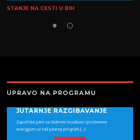
STANJE NA CESTI U BIH
UPRAVO NA PROGRAMU
JUTARNJE RAZGIBAVANJE
Započnite jutro sa dobrom muzikom i pozitivnom
energijom uz naš jutarnji program.[...]