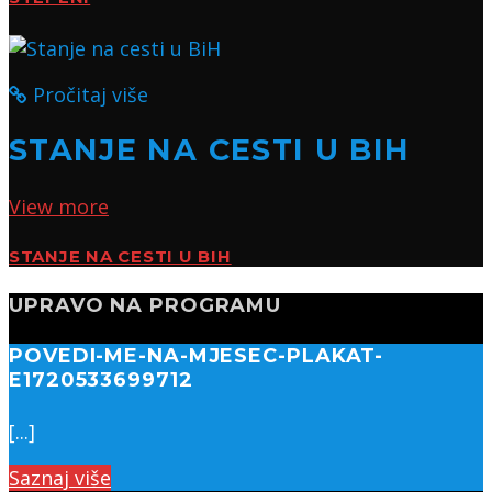
Pročitaj više
STANJE NA CESTI U BIH
View more
STANJE NA CESTI U BIH
UPRAVO NA PROGRAMU
POVEDI-ME-NA-MJESEC-PLAKAT-
E1720533699712
[...]
Saznaj više