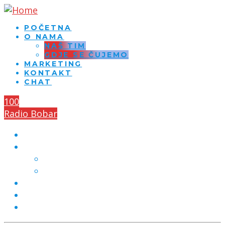
POČETNA
O NAMA
NAŠ TIM
GDJE SE ČUJEMO
MARKETING
KONTAKT
CHAT
100
Radio Bobar
POČETNA
O NAMA
NAŠ TIM
GDJE SE ČUJEMO
MARKETING
KONTAKT
CHAT