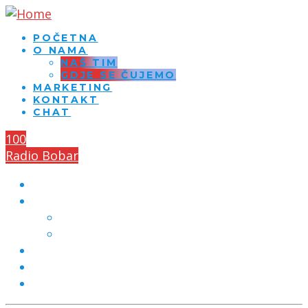
POČETNA
O NAMA
NAŠ TIM
GDJE SE ČUJEMO
MARKETING
KONTAKT
CHAT
100
Radio Bobar
POČETNA
O NAMA
NAŠ TIM
GDJE SE ČUJEMO
MARKETING
KONTAKT
CHAT