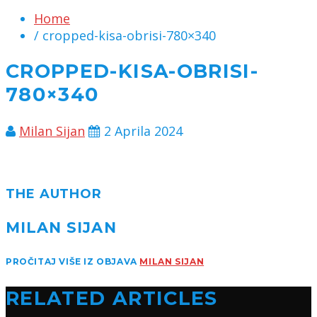
Home
/ cropped-kisa-obrisi-780×340
CROPPED-KISA-OBRISI-
780×340
Milan Sijan
2 Aprila 2024
THE AUTHOR
MILAN SIJAN
PROČITAJ VIŠE IZ OBJAVA
MILAN SIJAN
RELATED ARTICLES