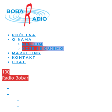
POČETNA
O NAMA
NAŠ TIM
GDJE SE ČUJEMO
MARKETING
KONTAKT
CHAT
100
Radio Bobar
POČETNA
O NAMA
NAŠ TIM
GDJE SE ČUJEMO