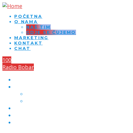
POČETNA
O NAMA
NAŠ TIM
GDJE SE ČUJEMO
MARKETING
KONTAKT
CHAT
100
Radio Bobar
POČETNA
O NAMA
NAŠ TIM
GDJE SE ČUJEMO
MARKETING
KONTAKT
CHAT