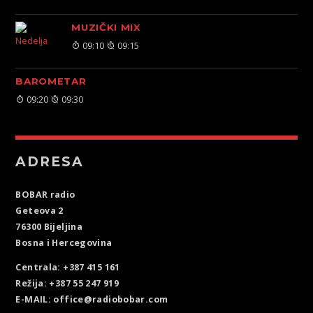
MUZIČKI MIX
09:10
09:15
BAROMETAR
09:20
09:30
ADRESA
BOBAR radio
Geteova 2
76300 Bijeljina
Bosna i Hercegovina
Centrala: +387 415 161
Režija: +387 55 247 919
E-MAIL: office@radiobobar.com