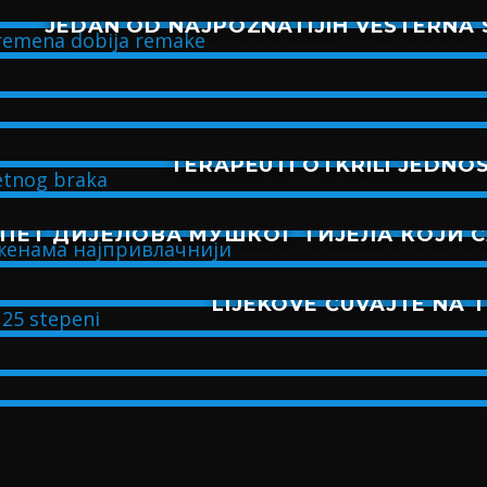
JEDAN OD NAJPOZNATIJIH VESTERNA 
TERAPEUTI OTKRILI JEDNO
ПЕТ ДИЈЕЛОВА МУШКОГ ТИЈЕЛА КОЈИ 
LIJEKOVE ČUVAJTE NA 