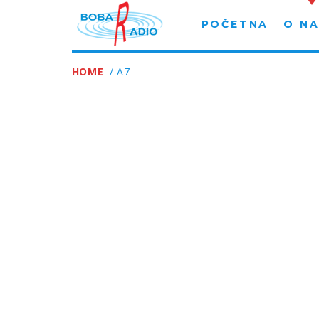
POČETNA
O N
HOME
/ A7