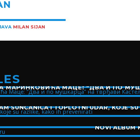
AN
BJAVA
MILAN SIJAN
LES
А МАРИНКОВИЋА МАЦЕ: “ДВА И ПО МУШ
AM SUNČANICA I TOPLOTNI UDAR, KOJE SU 
NOVI ALBUM K