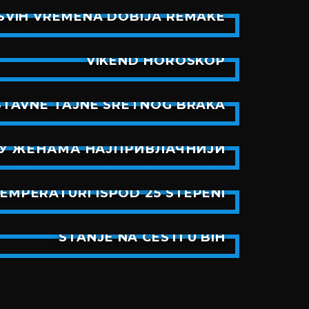
SVIH VREMENA DOBIJA REMAKE
VIKEND HOROSKOP
STAVNE TAJNE SRETNOG BRAKA
СУ ЖЕНАМА НАЈПРИВЛАЧНИЈИ
TEMPERATURI ISPOD 25 STEPENI
STANJE NA CESTI U BIH