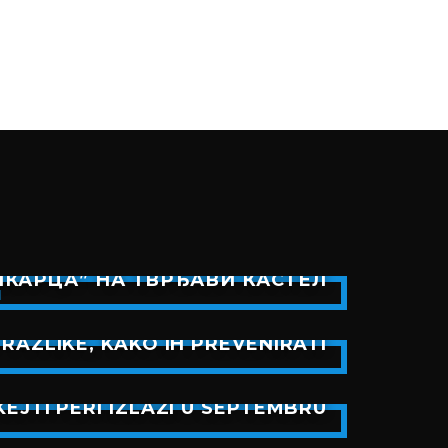
КАРЦА” НА ТВРЂАВИ КАСТЕЛ
RAZLIKE, KAKO IH PREVENIRATI
EJTI PERI IZLAZI U SEPTEMBRU