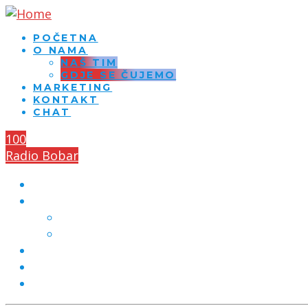
POČETNA
O NAMA
NAŠ TIM
GDJE SE ČUJEMO
MARKETING
KONTAKT
CHAT
100
Radio Bobar
POČETNA
O NAMA
NAŠ TIM
GDJE SE ČUJEMO
MARKETING
KONTAKT
CHAT