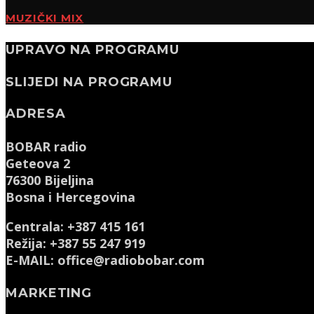
MUZIČKI MIX
UPRAVO NA PROGRAMU
SLIJEDI NA PROGRAMU
ADRESA
BOBAR radio
Geteova 2
76300 Bijeljina
Bosna i Hercegovina
Centrala: +387 415 161
Režija: +387 55 247 919
E-MAIL: office@radiobobar.com
MARKETING