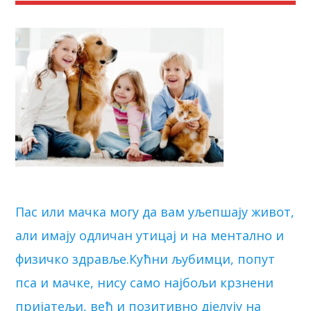
Пас или мачка могу да вам уљепшају живот,
али имају одличан утицај и на ментално и
физичко здравље.Кућни љубимци, попут
пса и мачке, нису само најбољи крзнени
пријатељи, већ и позитивно дјелују на