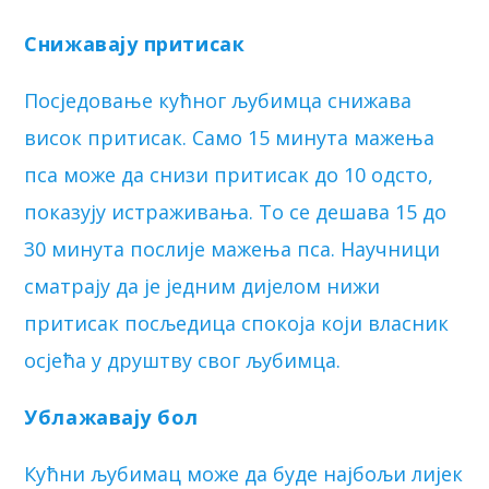
Снижавају притисак
Посједовање кућног љубимца снижава
висок притисак. Само 15 минута мажења
пса може да снизи притисак до 10 одсто,
показују истраживања. То се дешава 15 до
30 минута послије мажења пса. Научници
сматрају да је једним дијелом нижи
притисак посљедица спокоја који власник
осјећа у друштву свог љубимца.
Ублажавају бол
Кућни љубимац може да буде најбољи лијек