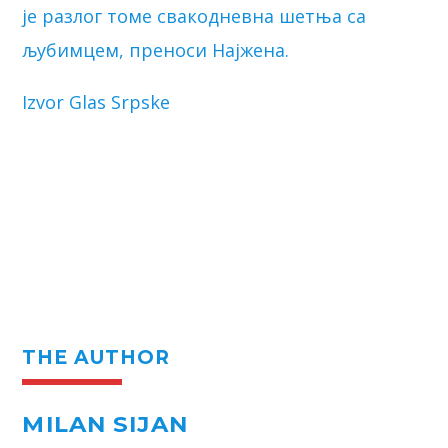
је разлог томе свакодневна шетња са
љубимцем, преноси Најжена.
Izvor Glas Srpske
THE AUTHOR
MILAN SIJAN