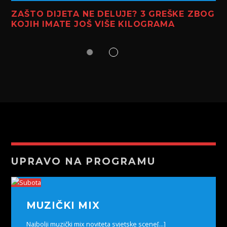
ZAŠTO DIJETA NE DELUJE? 3 GREŠKE ZBOG
KOJIH IMATE JOŠ VIŠE KILOGRAMA
UPRAVO NA PROGRAMU
MUZIČKI MIX
Najbolji muzički mix noviteta svjetske scene[...]