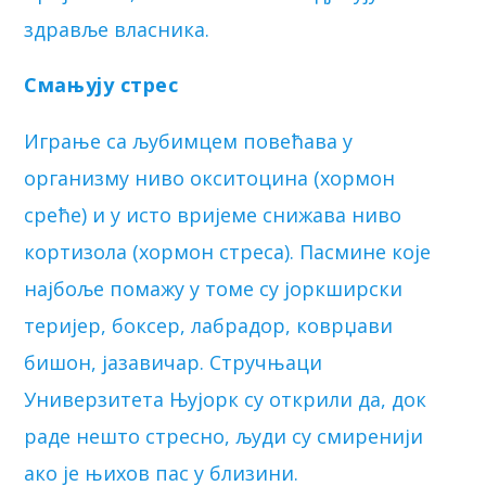
здравље власника.
Смањују стрес
Играње са љубимцем повећава у
организму ниво окситоцина (хормон
среће) и у исто вријеме снижава ниво
кортизола (хормон стреса). Пасмине које
најбоље помажу у томе су јоркширски
теријер, боксер, лабрадор, коврџави
бишон, јазавичар. Стручњаци
Универзитета Њујорк су открили да, док
раде нешто стресно, људи су смиренији
ако је њихов пас у близини.