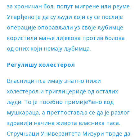
за хроничан бол, попут мигрене или реуме.
Утврђено је да су људи који су се послије
операције опорављали уз своје љубимце
користили мање лијекова против болова
од оних који немају љубимца.
Регулишу холестерол
Власници пса имају знатно нижи
холестерол и триглицериде од осталих
људи. То је посебно примијећено код
мушкараца, а претпоставља се да је разлог
здравији начина живота власника паса.
Стручњаци Универзитета Мизури тврде да